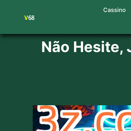
Cassino
Não Hesite, 