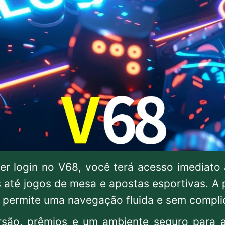
er login no V68, você terá acesso imediato
 até jogos de mesa e apostas esportivas. A
ue permite uma navegação fluida e sem compl
são, prêmios e um ambiente seguro para ap