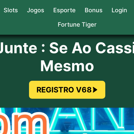
Slots
Jogos
Esporte
Bonus
Login
Fortune Tiger
Junte : Se Ao Cas
Mesmo
REGISTRO V68