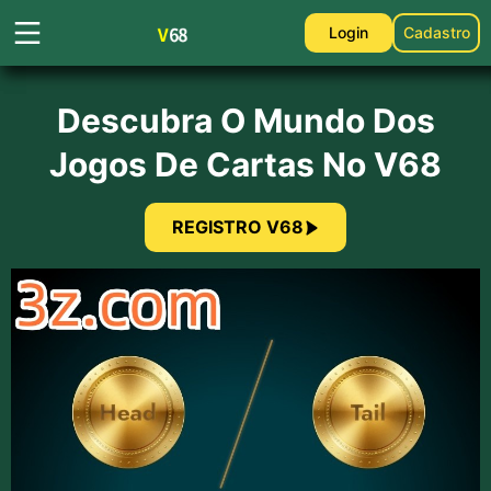
Login
Cadastro
Descubra O Mundo Dos
Jogos De Cartas No V68
REGISTRO V68