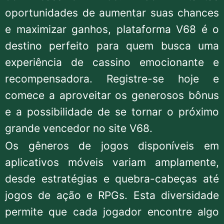
oportunidades de aumentar suas chances
e maximizar ganhos, plataforma V68 é o
destino perfeito para quem busca uma
experiência de cassino emocionante e
recompensadora. Registre-se hoje e
comece a aproveitar os generosos bônus
e a possibilidade de se tornar o próximo
grande vencedor no site V68.
Os gêneros de jogos disponíveis em
aplicativos móveis variam amplamente,
desde estratégias e quebra-cabeças até
jogos de ação e RPGs. Esta diversidade
permite que cada jogador encontre algo