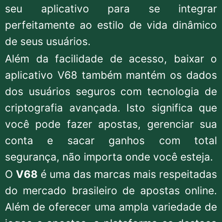
seu aplicativo para se integrar
perfeitamente ao estilo de vida dinâmico
de seus usuários.
Além da facilidade de acesso, baixar o
aplicativo V68 também mantém os dados
dos usuários seguros com tecnologia de
criptografia avançada. Isto significa que
você pode fazer apostas, gerenciar sua
conta e sacar ganhos com total
segurança, não importa onde você esteja.
O
V68
é uma das marcas mais respeitadas
do mercado brasileiro de apostas online.
Além de oferecer uma ampla variedade de