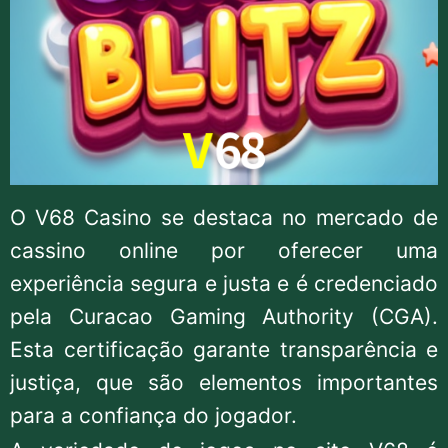
O V68 Casino se destaca no mercado de
cassino online por oferecer uma
experiência segura e justa e é credenciado
pela Curacao Gaming Authority (CGA).
Esta certificação garante transparência e
justiça, que são elementos importantes
para a confiança do jogador.